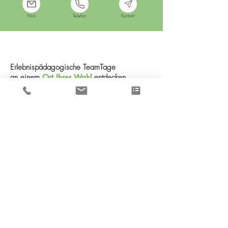
Mail
Telefon
Kontakt
Erlebnispädagogische TeamTage
an einem
Ort Ihrer Wahl
entdecken
TeamTag Floßbau
1 Tag Erlebnispädagogik mit Teambuilding und
Floßbau
Teamtag Niedrigseilgarten-Parcours
1 Tag Erlebnispädagogik mit Teambuilding und
Niedrigseilgarten-Parcours
Die TeamTage lassen sich auch an Ihrer Schule oder
einem anderen Ort in Norddeutschland durchführen.
Kontaktieren Sie uns für mehr Informationen dazu.