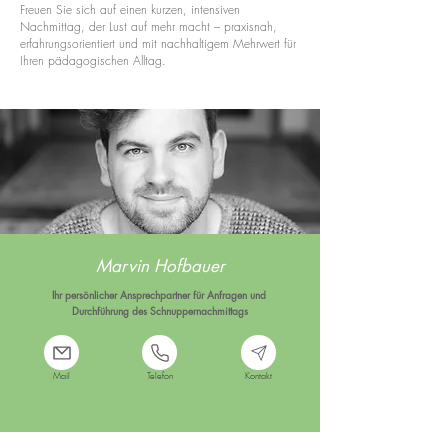
Freuen Sie sich auf einen kurzen, intensiven
Nachmittag, der Lust auf mehr macht – praxisnah,
erfahrungsorientiert und mit nachhaltigem Mehrwert für
Ihren pädagogischen Alltag.
Marvin Hofbauer
Ihr persönlicher Ansprechpartner für Anfragen und
Durchführung
des Schnuppernachmittags
Mail
Telefon
Kontakt