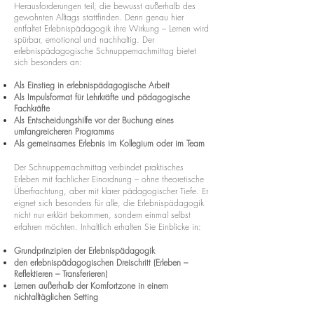
Herausforderungen teil, die bewusst außerhalb des
gewohnten Alltags stattfinden. Denn genau hier
entfaltet Erlebnispädagogik ihre Wirkung – Lernen wird
spürbar, emotional und nachhaltig.
​ Der
erlebnispädagogische Schnuppernachmittag bietet
sich besonders an:
Als Einstieg in erlebnispädagogische Arbeit
Als Impulsformat für Lehrkräfte und pädagogische
Fachkräfte
Als Entscheidungshilfe vor der Buchung eines
umfangreicheren Programms
Als gemeinsames Erlebnis im Kollegium oder im Team
Der Schnuppernachmittag verbindet praktisches
Erleben mit fachlicher Einordnung – ohne theoretische
Überfrachtung, aber mit klarer pädagogischer Tiefe. Er
eignet sich besonders für alle, die Erlebnispädagogik
nicht nur erklärt bekommen, sondern einmal selbst
erfahren möchten. Inhaltlich erhalten Sie Einblicke in:
Grundprinzipien der Erlebnispädagogik
den erlebnispädagogischen Dreischritt (Erleben –
Reflektieren – Transferieren)
Lernen außerhalb der Komfortzone in einem
nichtalltäglichen Setting