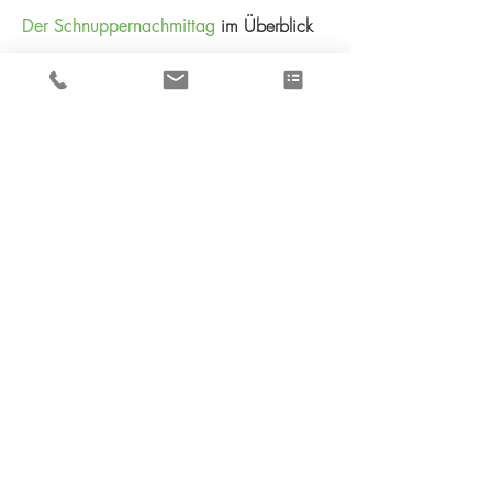
im Überblick
Der Schnuppernachmittag
DAUER
VERANSTALTUNGSORT
INHALTE
auf
Unser Angebot
Weiterbildungildungsportalen
Kursportal SH