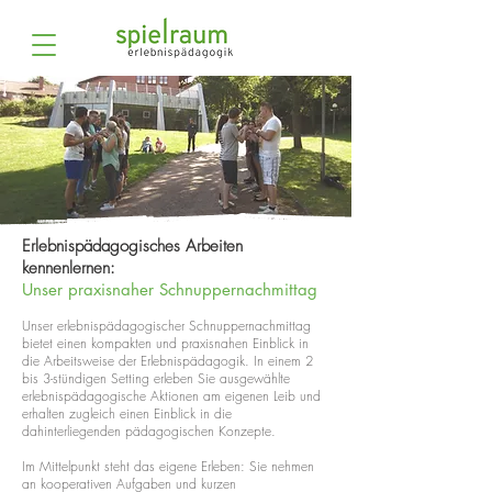
Erlebnispädagogisches Arbeiten
kennenlernen:
Unser praxisnaher Schnuppernachmittag
Unser erlebnispädagogischer Schnuppernachmittag
bietet einen kompakten und praxisnahen Einblick in
die Arbeitsweise der Erlebnispädagogik. In einem 2
bis 3-stündigen Setting erleben Sie ausgewählte
erlebnispädagogische Aktionen am eigenen Leib und
erhalten zugleich einen Einblick in die
dahinterliegenden pädagogischen Konzepte.
Im Mittelpunkt steht das eigene Erleben: Sie nehmen
an kooperativen Aufgaben und kurzen